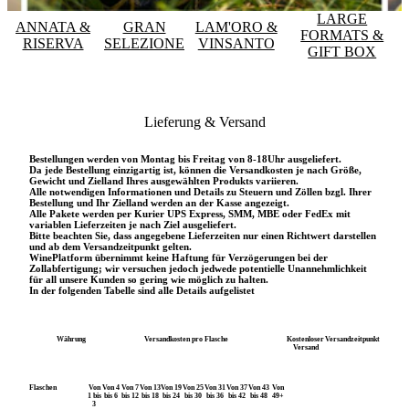
LARGE
ANNATA &
GRAN
LAM'ORO &
FORMATS &
RISERVA
SELEZIONE
VINSANTO
GIFT BOX
Lieferung & Versand
Bestellungen werden von Montag bis Freitag von 8-18Uhr ausgeliefert.
Da jede Bestellung einzigartig ist, können die Versandkosten je nach Größe,
Gewicht und Zielland Ihres ausgewählten Produkts variieren.
Alle notwendigen Informationen und Details zu Steuern und Zöllen bzgl. Ihrer
Bestellung und Ihr Zielland werden an der Kasse angezeigt.
Alle Pakete werden per Kurier UPS Express, SMM, MBE oder FedEx mit
variablen Lieferzeiten je nach Ziel ausgeliefert.
Bitte beachten Sie, dass angegebene Lieferzeiten nur einen Richtwert darstellen
und ab dem Versandzeitpunkt gelten.
WinePlatform übernimmt keine Haftung für Verzögerungen bei der
Zollabfertigung; wir versuchen jedoch jedwede potentielle Unannehmlichkeit
für all unsere Kunden so gering wie möglich zu halten.
In der folgenden Tabelle sind alle Details aufgelistet
Währung
Versandkosten pro Flasche
Kostenloser
Versandzeitpunkt
Versand
Flaschen
Von
Von 4
Von 7
Von 13
Von 19
Von 25
Von 31
Von 37
Von 43
Von
1 bis
bis 6
bis 12
bis 18
bis 24
bis 30
bis 36
bis 42
bis 48
49+
3