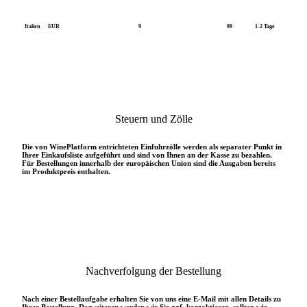
Italien
EUR
9
99
1-2 Tage
Steuern und Zölle
Die von WinePlatform entrichteten Einfuhrzölle werden als separater Punkt in
Ihrer Einkaufsliste aufgeführt und sind von Ihnen an der Kasse zu bezahlen.
Für Bestellungen innerhalb der europäischen Union sind die Ausgaben bereits
im Produktpreis enthalten.
Nachverfolgung der Bestellung
Nach einer Bestellaufgabe erhalten Sie von uns eine E-Mail mit allen Details zu
Ihrer Bestellung. Desweiteren werden wir Sie ggf. kontaktieren, sollten wir