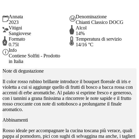
Annata
Denominazione
2023
Chianti Classico DOCG
Vitigni
Alcol
Sangiovese
14%
Formato
Temperatura di servizio
0.75l
14/16 °C
Info
Contiene Solfiti - Prodotto
in Italia
Note di degustazione
Il color rosso rubino brillante introduce il bouquet floreale di iris e
violetta a cui si aggiunge quello di frutti di bosco a bacca rossa con
accenni di erbe aromatiche. Al palato si esprime fresco e generoso,
con i tannini a grana finissima a rincorrere le note sapide e il frutto
rosso croccante con note di sottobosco a prolungarne il finale
aromatico.
Abbinamenti
Rosso ideale per accompagnare la cucina toscana più verace, quali
pappa al pomodoro, pici con sughi di selvaggina ma anche, i taglieri